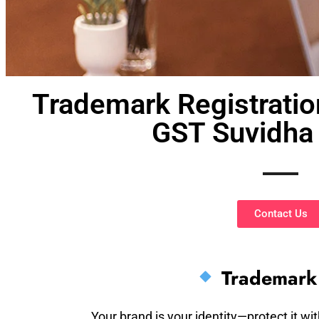
Trademark Registratio
GST Suvidha
Contact Us
Trademark 
Your brand is your identity—protect it w