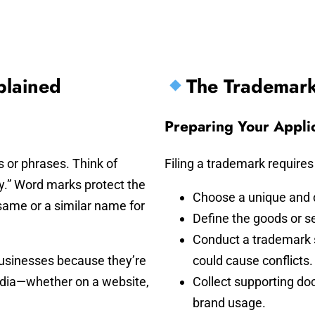
plained
The Trademark
Preparing Your Appli
 or phrases. Think of
Filing a trademark requires 
ny.” Word marks protect the
Choose a unique and d
 same or a similar name for
Define the goods or ser
Conduct a trademark s
businesses because they’re
could cause conflicts.
edia—whether on a website,
Collect supporting do
brand usage.