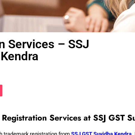
n Services – SSJ
 Kendra
Registration Services at SSJ GST 
ith trademark registration from
SSJ GST Suvidha Kendra
.