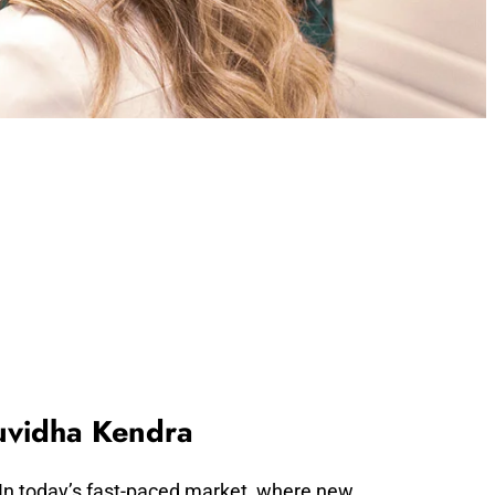
Suvidha Kendra
 In today’s fast-paced market, where new