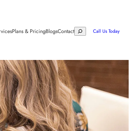
rvices
Plans & Pricing
Blogs
Contact
Call Us Today